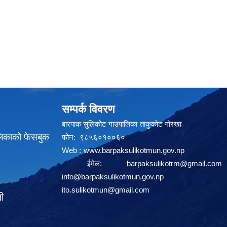
सम्पर्क विवरण
बारपाक सुलिकोट गाउपालिका ताकुकोट गोरखा
लिकाको फेसबुक
फोन: ९८५६०१००६०
Web :
www.barpaksulikotmun.gov.np
ईमेल:
barpaksulikotrm@gmail.com
info@barpaksulikotmun.gov.np
ito.sulikotmun@gmail.com
ली