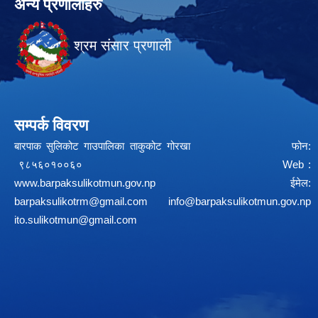
अन्य प्रणालीहरु
श्रम संसार प्रणाली
सम्पर्क विवरण
बारपाक सुलिकोट गाउपालिका ताकुकोट गोरखा फोन:
९८५६०१००६० Web :
www.barpaksulikotmun.gov.np
ईमेल:
barpaksulikotrm@gmail.com
info@barpaksulikotmun.gov.np
ito.sulikotmun@gmail.com