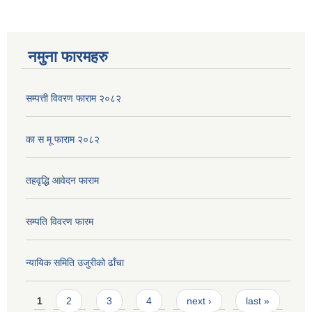
नमुना फारमहरु
सम्पत्ती विवरण फाराम २०८२
का स मू फाराम २०८२
तहवृद्धि आवेदन फाराम
सम्पति विवरण फारम
न्यायिक समिति उजुरीको ढाँचा
Pages
1
2
3
4
next ›
last »