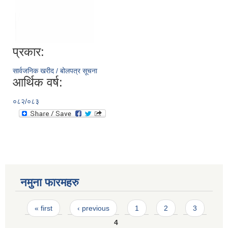
प्रकार:
सार्वजनिक खरीद / बोलपत्र सूचना
आर्थिक वर्ष:
०८२/०८३
नमुना फारमहरु
Pages
« first
‹ previous
1
2
3
4