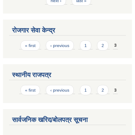
next ›
last »
रोजगार सेवा केन्द्र
Pages
« first
‹ previous
1
2
3
स्थानीय राजपत्र
Pages
« first
‹ previous
1
2
3
सार्वजनिक खरिद/बोलपत्र सूचना