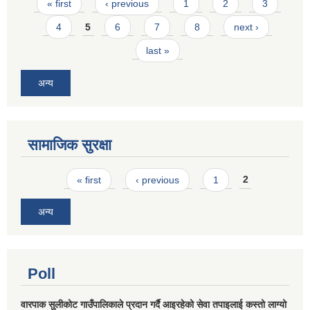
Pages
« first
‹ previous
1
2
3
4
5
6
7
8
next ›
last »
अन्य
सामाजिक सुरक्षा
Pages
« first
‹ previous
1
2
अन्य
Poll
वारपाक सुलीकोट गाउँपालिकाले प्रदान गर्दै आइरहेको सेवा तपाइलाई कस्तो लाग्यो