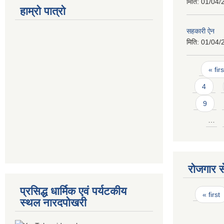
मिति:
01/04/
हाम्रो पात्रो
सहकारी ऐन
मिति:
01/04/
Pages
« firs
4
9
…
रोजगार से
प्रसिद्ध धार्मिक एवं पर्यटकीय
Pages
« first
स्थल नारदपोखरी