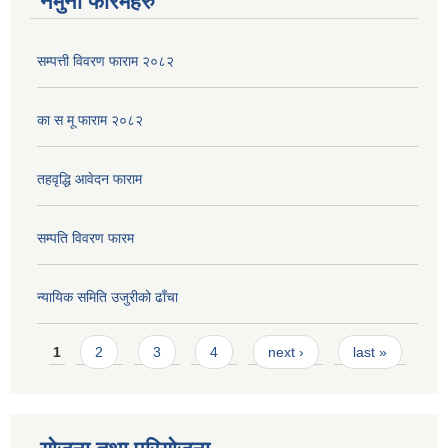
नमुना फारमहरु
सम्पत्ती विवरण फाराम २०८२
का स मू फाराम २०८२
तहवृद्धि आवेदन फाराम
सम्पति विवरण फारम
न्यायिक समिति उजुरीको ढाँचा
Pages
1
2
3
4
next ›
last »