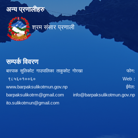
अन्य प्रणालीहरु
श्रम संसार प्रणाली
सम्पर्क विवरण
बारपाक सुलिकोट गाउपालिका ताकुकोट गोरखा फोन:
९८५६०१००६० Web :
www.barpaksulikotmun.gov.np
ईमेल:
barpaksulikotrm@gmail.com
info@barpaksulikotmun.gov.np
ito.sulikotmun@gmail.com