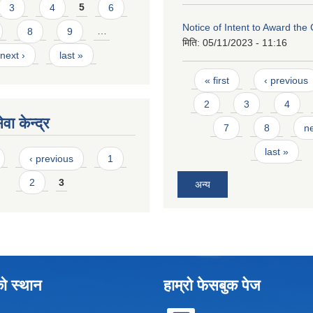
3
4
5
6
Notice of Intent to Award the
8
9
…
मिति:
05/11/2023 - 11:16
next ›
last »
Pages
« first
‹ previous
2
3
4
वा केन्द्र
7
8
ne
last »
‹ previous
1
2
3
अन्य
को स्थान
हाम्रो फेसबुक पेज