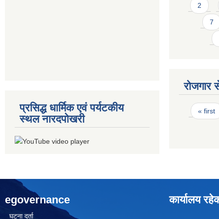
2
7
रोजगार से
प्रसिद्ध धार्मिक एवं पर्यटकीय
Pages
« first
स्थल नारदपोखरी
egovernance
कार्यालय रहे
घटना दर्ता