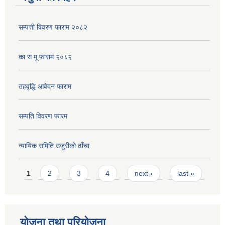
सम्पत्ती विवरण फाराम २०८२
का स मू फाराम २०८२
तहवृद्धि आवेदन फाराम
सम्पति विवरण फारम
न्यायिक समिति उजुरीको ढाँचा
Pages
1
2
3
4
next ›
last »
योजना तथा परियोजना