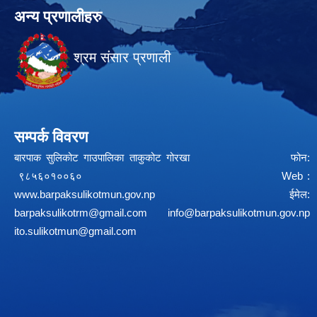
अन्य प्रणालीहरु
श्रम संसार प्रणाली
सम्पर्क विवरण
बारपाक सुलिकोट गाउपालिका ताकुकोट गोरखा फोन:
९८५६०१००६० Web :
www.barpaksulikotmun.gov.np
ईमेल:
barpaksulikotrm@gmail.com
info@barpaksulikotmun.gov.np
ito.sulikotmun@gmail.com