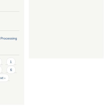
o Processing
1
6
xt ›