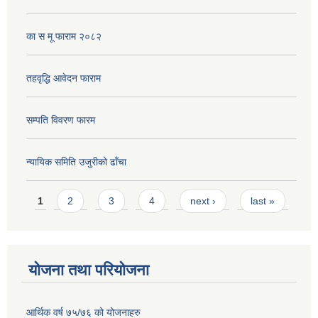
का स मू फाराम २०८२
तहवृद्धि आवेदन फाराम
सम्पति विवरण फारम
न्यायिक समिति उजुरीको ढाँचा
Pages
1
2
3
4
next ›
last »
योजना तथा परियोजना
आर्थिक वर्ष ७५/७६ को योजनाहरु