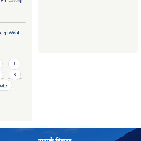
o Processing
Sheep Wool
1
6
xt ›