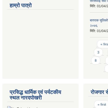
सरसफाई सेवा
हाम्रो पात्रो
मिति:
01/04/
बारपाक सुलिको
२०७६
मिति:
01/04/
Pages
« firs
3
8
प्रसिद्ध धार्मिक एवं पर्यटकीय
रोजगार से
स्थल नारदपोखरी
Pages
« first