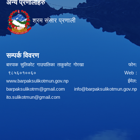
अन्य प्रणालीहरु
श्रम संसार प्रणाली
सम्पर्क विवरण
बारपाक सुलिकोट गाउपालिका ताकुकोट गोरखा फोन:
९८५६०१००६० Web :
www.barpaksulikotmun.gov.np
ईमेल:
barpaksulikotrm@gmail.com
info@barpaksulikotmun.gov.np
ito.sulikotmun@gmail.com