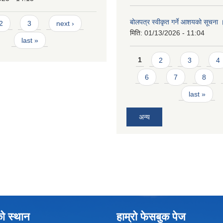
बोलपत्र स्वीकृत गर्ने आशयको सूचना
2
3
next ›
मिति:
01/13/2026 - 11:04
last »
Pages
1
2
3
4
6
7
8
last »
अन्य
को स्थान
हाम्रो फेसबुक पेज