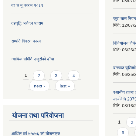
मिति:
08/07/
का स मू फाराम २०८२
जुवा तास निय
तहवृद्धि आवेदन फाराम
मिति:
12/07/
सम्पति विवरण फारम
विनियोजन विध
मिति:
06/26/
न्यायिक समिति उजुरीको ढाँचा
बारपाक सुलिको
Pages
मिति:
06/25/
1
2
3
4
next ›
last »
स्थानीय तहमा 
कार्यविधि 207
मिति:
08/16/
योजना तथा परियोजना
Pages
1
2
6
आर्थिक वर्ष ७५/७६ को योजनाहरु