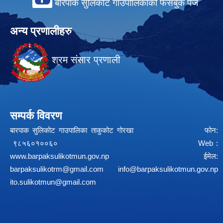
बारपाक सुलिकोट गाउँपालिकाको फेसबुक पेज
अन्य प्रणालीहरु
श्रम संसार प्रणाली
सम्पर्क विवरण
बारपाक सुलिकोट गाउपालिका ताकुकोट गोरखा फोन:
९८५६०१००६० Web :
www.barpaksulikotmun.gov.np
ईमेल:
barpaksulikotrm@gmail.com
info@barpaksulikotmun.gov.np
ito.sulikotmun@gmail.com