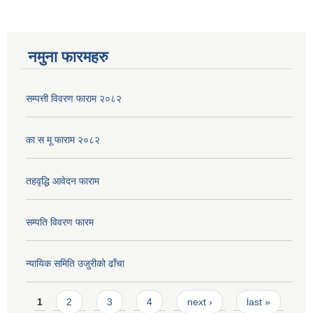
नमुना फारमहरु
सम्पत्ती विवरण फाराम २०८२
का स मू फाराम २०८२
तहवृद्धि आवेदन फाराम
सम्पति विवरण फारम
न्यायिक समिति उजुरीको ढाँचा
Pages
1
2
3
4
next ›
last »