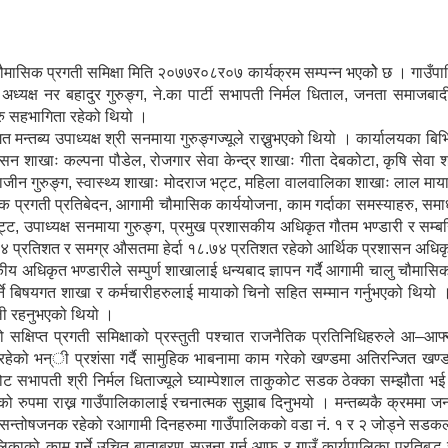
क प्रगती समिक्षा मिति २०७७र०८र०७ कार्यक्रम सम्पन्न भएकोे छ । गाउँपालिका 
्यक्ष नर बहादुर गुरुङ्ग, ने.का पार्टी सभापती निर्मल धिताल, जनता समाजबादी पार
हरु सहभागिता रहेको थियो ।
गत मन्तब्य उपाध्यक्ष श्री सनमाया गुरुङ्गज्यूले राख्नुभएको थियो । कार्यालयका 
शासन शाखाः कल्पना पौडेल, रोजगार सेवा केन्द्र शाखाः गीता देबकोटा, कृषि सेवा
ीन गुरुङ्ग, स्वास्थ्य शाखाः मोदराज भट्ट, महिला वालवालिका शाखाः लाल माया 
रगती प्रतिबेदन, आगामी चौमासिक कार्ययोजना, काम गर्दाका समस्याहरु, समाधान
ु भट्ट, उपाध्यक्ष सनमाया गुरुङ्ग, प्रमुख प्रशासकीय अधिकृत गौतम भण्डारी र
८४ प्रतिशत र समग्र औसतमा हेर्दा १८.७४ प्रतिशत रहेको आर्थिक प्रशासन अधिकृत क
कीय अधिकृत भण्डारीले सम्पुर्ण शाखालाई धन्यबाद ज्ञापन गर्दै आगामी चालु चौमासिक
र्ने बिषयगत शाखा र कर्मचारीहरुलाई मायाको चिनो सहित सम्मान गर्नुभएको थियो ।
पाली रहनुभएको थियो ।
षिप्त प्रगती समिक्षाको प्रस्तुती पश्चात राजनैतिक प्रतिनिधिहरुले आ–आफ्ना 
्ट रहेको भन्ी प्रशंसा गर्दै सामुहिक भाबनामा काम गरेको खण्डमा अतिरन्जित खण्ड
सभापती श्री निर्मल धिताज्यूले घ्याम्पेशाल ताकुकोट सडक ठेक्का सम्झौता भई प
कको रुपमा राख्न गाउँपालिकालाई रचनात्मक सुझाब दिनुभयो । मन्तब्यकै क्रममा ज
न सन्तोषजनक रहेको रआगामी दिनहरुमा गाउँपालिकको वडा नं. १ र २ जोड्ने सडकला
ाउँपालिकाको काम गर्ने उचित बाताबरण सृजना गर्न आफू र गाउँ कार्यपालिका प्रतिबद