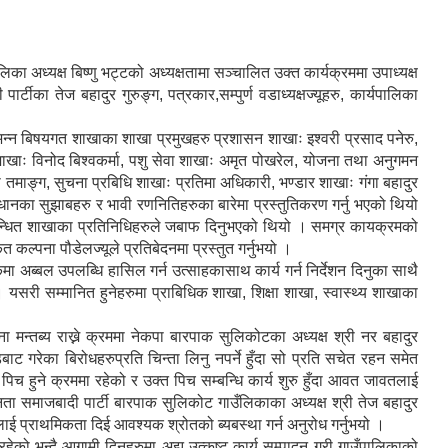
अध्यक्ष बिष्णु भट्टको अध्यक्षतामा सञ्चालित उक्त कार्यक्रममा उपाध्यक्ष
्टीका तेज बहादुर गुरुङ्ग, पत्रकार,सम्पुर्ण वडाध्यक्षज्यूहरु, कार्यपालिका
बिभिन्न बिषयगत शाखाका शाखा प्रमुखहरु प्रशासन शाखाः इश्वरी प्रसाद पनेरु,
 शाखाः विनोद बिश्वकर्मा, पशु सेवा शाखाः अमृत पोखरेल, योजना तथा अनुगमन
तमाङ्ग, सुचना प्रबिधि शाखाः प्रतिमा अधिकारी, भण्डार शाखाः गंगा बहादुर
का सुझाबहरु र भावी रणनितिहरुका बारेमा प्रस्तुतिकरण गर्नु भएको थियो
 सम्बन्धित शाखाका प्रतिनिधिहरुले जबाफ दिनुभएको थियो । समग्र कायक्रमको
ल्पना पौडेलज्यूले प्रतिबेदनमा प्रस्तुत गर्नुभयो ।
मा अब्बल उपलब्धि हासिल गर्न उत्साहकासाथ कार्य गर्न निर्देशन दिनुका साथै
 यसरी सम्मानित हुनेहरुमा प्राबिधिक शाखा, शिक्षा शाखा, स्वास्थ्य शाखाका
मन्तब्य राख्ने क्रममा नेकपा बारपाक सुलिकोटका अध्यक्ष श्री नर बहादुर
बाट गरेका बिरोधहरुप्रति चिन्ता लिनु नपर्ने हुँदा सो प्रति सचेत रहन समेत
िच हुने क्रममा रहेको र उक्त पिच सम्बन्धि कार्य शुरु हुँदा आवत जावतलाई
नता समाजबादी पार्टी बारपाक सुलिकोट गाउँलिकाका अध्यक्ष श्री तेज बहादुर
ई प्राथमिकता दिई आवश्यक श्रोतको ब्यबस्था गर्न अनुरोध गर्नुभयो ।
्ध रहेको भन्दै आगामी दिनहरुमा अझ उत्कृष्ट कार्य सम्पादन गरी गाउँपालिकाको