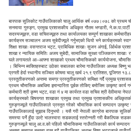
बारपाक सुलिकोट गाउँपालिकाको चालु आर्थिक बर्ष ०७७।०७८ को प्रथम चौमासि
सनमाया गुरुङ्ग, प्रमुख प्रशासकीय अधिकृत गौतम भण्डारी, ने.क.पा.पार्टी अध
सदस्यज्यूहरु, वडा सचिवज्यूहरु तथा कार्यालयका सम्पुर्ण शाखाका कर्मचारी
कार्यक्रम सञ्चालन अजय सुबेदीज्यूले गर्नुभएको थियो भने कार्यक्रमको स्वा
शिक्षा शाखाः वसन्तराज भट्ट, प्राबिधिक शाखाः सुजन अंगाई, र्आिर्थक प्र
शाखा र न्यायिक समितिः अजय सुबेदी, सामाजिक सुरक्षा पञ्जिकरण शाखाः राज
घले लगायतले आ–आफ्ना शाखाको प्रथम चौमासिकको कार्ययोजना, चौमासिक प्
। बिभिन्न ब्यक्तिहरुबाट उठेका सबालका बारेमा गाउँपालिका अध्यक्ष बिष्ण
प्रगती हेर्दा स्थानीय सञ्चित कोषमा चालु खर्च २१.९ प्रतिशत, पूजिगत १३.
प्रस्तुतीकरणको अन्तमा समग्र प्रस्तुतीकरणको समिक्षा गर्दै प्रमुख प्रशास
प्रथम चौमासिक अबधिमा इमान्दारिता पूर्बक तोकिए बमोजिम उत्कृष्ट कार्य ग
कर्मचारी श्री कृष्ण भट्ट, वडा नं ४ मा कार्यरत वडा सचिव श्री देवीमाया ने
कार्यक्रमको बिषयगत शाखाका प्रमुख तथा प्रमुख प्रशासकीय अधिकृतको सक्
गुरुङ्गज्यूले गाउँपालिकाले प्रस्तुत गरेको चौमासिक कार्य सम्पादन उत्कृष
गाउँपालिकालाई सुझाब दिनुभयो । यसै गरी नेपाली काग्रेस बारपाक सुलिकोट 
समस्या पर्ने हुँदा उल्टे भालस्वारा सडकलाई स्तरोन्नती गरी बैकल्पिक सड
गुरुङ्गज्यूले चालु आ.व.को पहिलो चौमासिकमा गाउँपालिकाको कार्य सम्पाद
अन्तमा समापन मन्तब्य राख्नु हुदै गाउँपालिका अध्यक्ष बिष्णु भट्टज्यूले ग