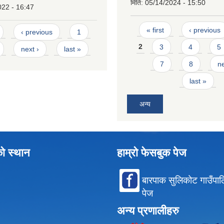
मिति:
05/14/2024 - 15:50
022 - 16:47
Pages
« first
‹ previous
‹ previous
1
2
3
4
5
next ›
last »
7
8
ne
last »
अन्य
को स्थान
हाम्रो फेसबुक पेज
बारपाक सुलिकोट गाउँपा
पेज
अन्य प्रणालीहरु