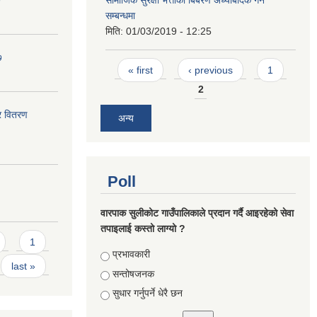
७
सामाजिक सुरक्षा भत्ताको बिबरण अध्याबदिक गर्ने
सम्बन्धमा
मिति:
01/03/2019 - 12:25
७
Pages
« first
‹ previous
1
2
र वितरण
अन्य
Poll
वारपाक सुलीकोट गाउँपालिकाले प्रदान गर्दै आइरहेको सेवा
तपाइलाई कस्तो लाग्यो ?
1
Choices
प्रभावकारी
last »
सन्तोषजनक
सुधार गर्नुपर्ने धेरै छन