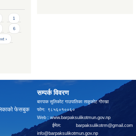
1
6
xt ›
सम्पर्क विवरण
बारपाक सुलिकोट गाउपालिका ताकुकोट गोरखा
लिकाको फेसबुक
फोन: ९८५६०१००६०
Web :
www.barpaksulikotmun.gov.np
ईमेल:
barpaksulikotrm@gmail.com
info@barpaksulikotmun.gov.np