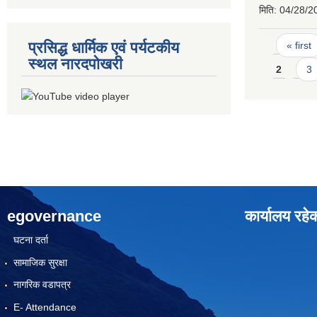
मिति:
04/28/2
Pages
प्रसिद्ध धार्मिक एवं पर्यटकीय
« first
स्थल नारदपोखरी
2
3
egovernance
कार्यालय रहे
घटना दर्ता
सामाजिक सुरक्षा
नागरिक वडापत्र
E- Attendance