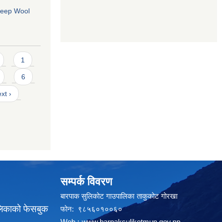
Sheep Wool
1
6
xt ›
सम्पर्क विवरण
बारपाक सुलिकोट गाउपालिका ताकुकोट गोरखा
लिकाको फेसबुक
फोन: ९८५६०१००६०
Web :
www.barpaksulikotmun.gov.np