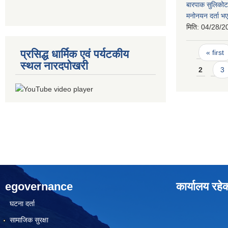
बारपाक सुलिकोट
मनोनयन दर्ता भए
मिति:
04/28/2
Pages
प्रसिद्ध धार्मिक एवं पर्यटकीय
« first
स्थल नारदपोखरी
2
3
egovernance
कार्यालय रहे
घटना दर्ता
सामाजिक सुरक्षा