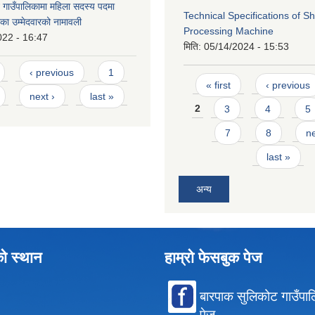
 गाउँपालिकामा महिला सदस्य पदमा
Technical Specifications of 
का उम्मेदवारको नामावली
Processing Machine
022 - 16:47
मिति:
05/14/2024 - 15:53
‹ previous
1
Pages
« first
‹ previous
next ›
last »
2
3
4
5
7
8
ne
last »
अन्य
को स्थान
हाम्रो फेसबुक पेज
बारपाक सुलिकोट गाउँपा
पेज