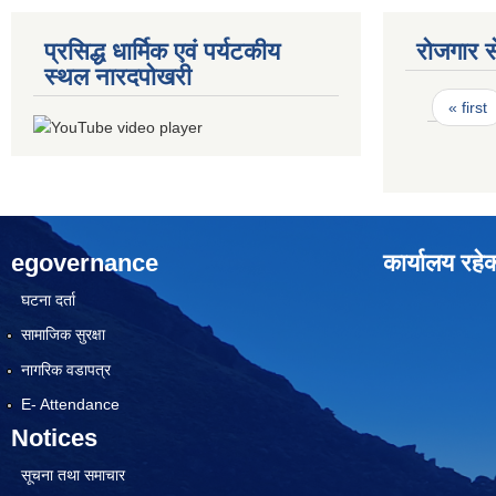
प्रसिद्ध धार्मिक एवं पर्यटकीय
रोजगार से
स्थल नारदपोखरी
Pages
« first
egovernance
कार्यालय रहे
घटना दर्ता
सामाजिक सुरक्षा
नागरिक वडापत्र
E- Attendance
Notices
सूचना तथा समाचार