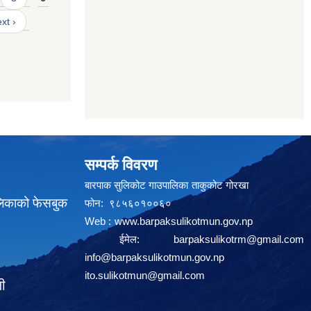
xt ›
सम्पर्क विवरण
बारपाक सुलिकोट गाउपालिका ताकुकोट गोरखा
लिकाको फेसबुक
फोन: ९८५६०१००६०
Web :
www.barpaksulikotmun.gov.np
ईमेल:
barpaksulikotrm@gmail.com
info@barpaksulikotmun.gov.np
ito.sulikotmun@gmail.com
ली