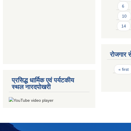
6
10
14
रोजगार से
Pages
« first
प्रसिद्ध धार्मिक एवं पर्यटकीय
स्थल नारदपोखरी