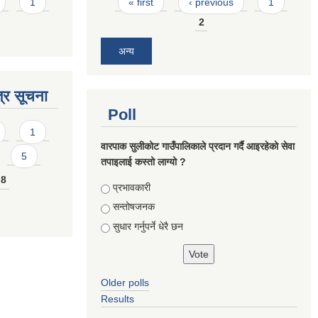
Pages
1
« first
‹ previous
1
2
अन्य
्र सूचना
Poll
1
वारपाक सुलीकोट गाउँपालिकाले प्रदान गर्दै आइरहेको सेवा
5
तपाइलाई कस्तो लाग्यो ?
8
Choices
प्रभावकारी
सन्तोषजनक
सुधार गर्नुपर्ने धेरै छन
Older polls
Results