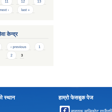
11
12
13
next ›
last »
वा केन्द्र
‹ previous
1
2
3
को स्थान
हाम्रो फेसबुक पेज
बारपाक सुलिकोट गाउँपा