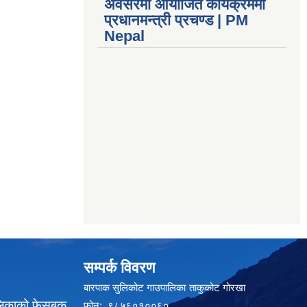
अवसरमा आयोजित कार्यक्रममा
प्रधानमन्त्री प्रचण्ड | PM
Nepal
सम्पर्क विवरण
बारपाक सुलिकोट गाउपालिका ताकुकोट गोरखा
लिकाको फेसबुक
फोन: ९८५६०१००६०