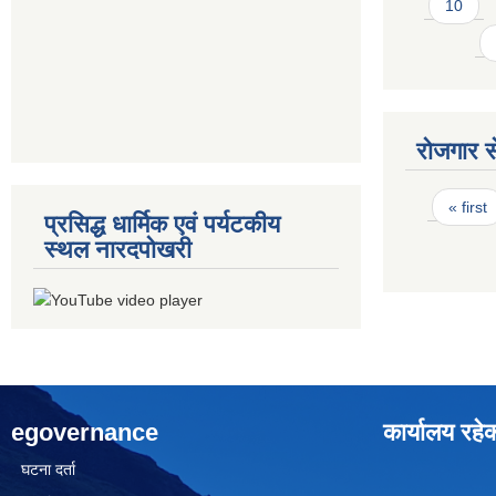
10
रोजगार से
Pages
« first
प्रसिद्ध धार्मिक एवं पर्यटकीय
स्थल नारदपोखरी
egovernance
कार्यालय रहे
घटना दर्ता