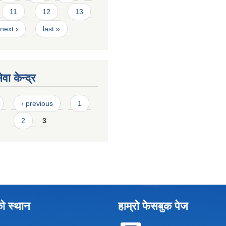
11
12
13
next ›
last »
वा केन्द्र
‹ previous
1
2
3
को स्थान
हाम्रो फेसबुक पेज