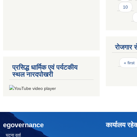
10
रोजगार से
Pages
« first
प्रसिद्ध धार्मिक एवं पर्यटकीय
स्थल नारदपोखरी
egovernance
कार्यालय रहे
घटना दर्ता