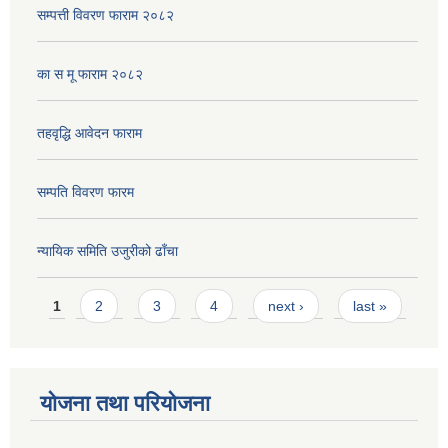
सम्पत्ती विवरण फाराम २०८२
का स मू फाराम २०८२
तहवृद्धि आवेदन फाराम
सम्पति विवरण फारम
न्यायिक समिति उजुरीको ढाँचा
Pages
1
2
3
4
next ›
last »
योजना तथा परियोजना