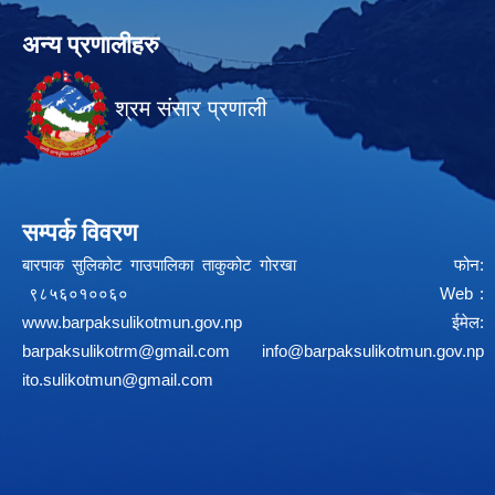
अन्य प्रणालीहरु
श्रम संसार प्रणाली
सम्पर्क विवरण
बारपाक सुलिकोट गाउपालिका ताकुकोट गोरखा फोन:
९८५६०१००६० Web :
www.barpaksulikotmun.gov.np
ईमेल:
barpaksulikotrm@gmail.com
info@barpaksulikotmun.gov.np
ito.sulikotmun@gmail.com