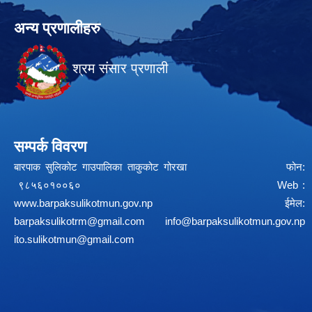
अन्य प्रणालीहरु
श्रम संसार प्रणाली
सम्पर्क विवरण
बारपाक सुलिकोट गाउपालिका ताकुकोट गोरखा फोन:
९८५६०१००६० Web :
www.barpaksulikotmun.gov.np
ईमेल:
barpaksulikotrm@gmail.com
info@barpaksulikotmun.gov.np
ito.sulikotmun@gmail.com