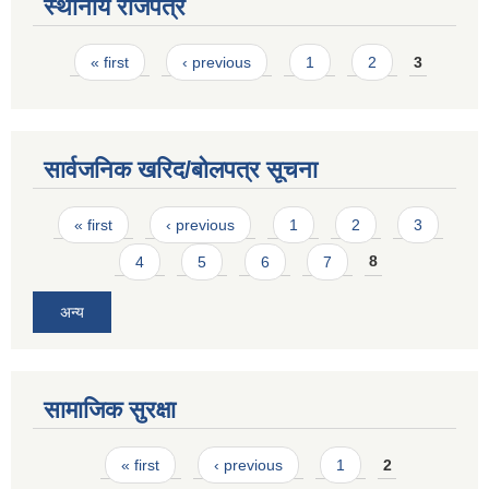
स्थानीय राजपत्र
Pages
« first
‹ previous
1
2
3
सार्वजनिक खरिद/बोलपत्र सूचना
Pages
« first
‹ previous
1
2
3
4
5
6
7
8
अन्य
सामाजिक सुरक्षा
Pages
« first
‹ previous
1
2