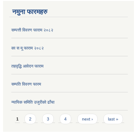
नमुना फारमहरु
सम्पत्ती विवरण फाराम २०८२
का स मू फाराम २०८२
तहवृद्धि आवेदन फाराम
सम्पति विवरण फारम
न्यायिक समिति उजुरीको ढाँचा
Pages
1
2
3
4
next ›
last »