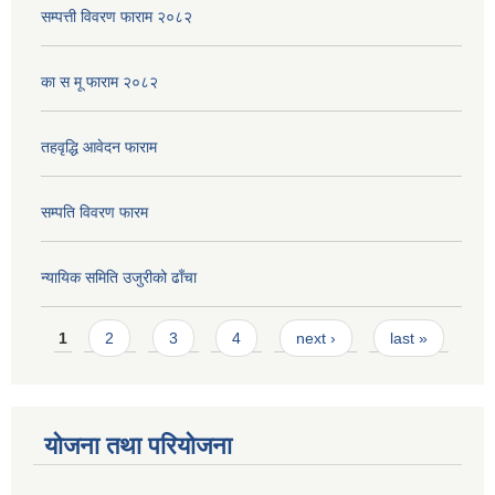
सम्पत्ती विवरण फाराम २०८२
का स मू फाराम २०८२
तहवृद्धि आवेदन फाराम
सम्पति विवरण फारम
न्यायिक समिति उजुरीको ढाँचा
Pages
1
2
3
4
next ›
last »
योजना तथा परियोजना