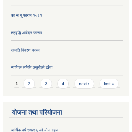
का स मू फाराम २०८२
तहवृद्धि आवेदन फाराम
सम्पति विवरण फारम
न्यायिक समिति उजुरीको ढाँचा
Pages
1
2
3
4
next ›
last »
योजना तथा परियोजना
आर्थिक वर्ष ७५/७६ को योजनाहरु