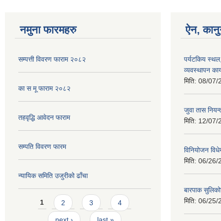
नमुना फारमहरु
ऐन, कानु
सम्पत्ती विवरण फाराम २०८२
पर्यटकिय स्थल
व्यवस्थापन कार
मिति:
08/07/
का स मू फाराम २०८२
जुवा तास निय
तहवृद्धि आवेदन फाराम
मिति:
12/07/
सम्पति विवरण फारम
विनियोजन विध
मिति:
06/26/
न्यायिक समिति उजुरीको ढाँचा
बारपाक सुलिको
Pages
मिति:
06/25/
1
2
3
4
next ›
last »