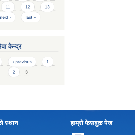
11
12
13
next ›
last »
वा केन्द्र
‹ previous
1
2
3
को स्थान
हाम्रो फेसबुक पेज