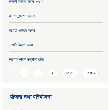
सम्पत्ती विवरण फाराम २०८२
का स मू फाराम २०८२
तहवृद्धि आवेदन फाराम
सम्पति विवरण फारम
न्यायिक समिति उजुरीको ढाँचा
Pages
1
2
3
4
next ›
last »
योजना तथा परियोजना