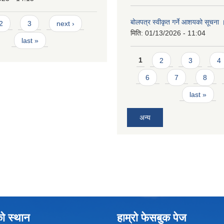
बोलपत्र स्वीकृत गर्ने आशयको सूचना
2
3
next ›
मिति:
01/13/2026 - 11:04
last »
Pages
1
2
3
4
6
7
8
last »
अन्य
को स्थान
हाम्रो फेसबुक पेज