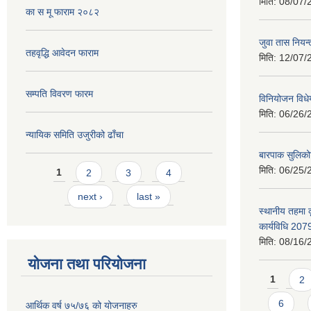
मिति:
08/07/
का स मू फाराम २०८२
जुवा तास निय
तहवृद्धि आवेदन फाराम
मिति:
12/07/
सम्पति विवरण फारम
विनियोजन विध
मिति:
06/26/
न्यायिक समिति उजुरीको ढाँचा
बारपाक सुलिको
Pages
मिति:
06/25/
1
2
3
4
next ›
last »
स्थानीय तहमा 
कार्यविधि 207
मिति:
08/16/
योजना तथा परियोजना
Pages
1
2
6
आर्थिक वर्ष ७५/७६ को योजनाहरु