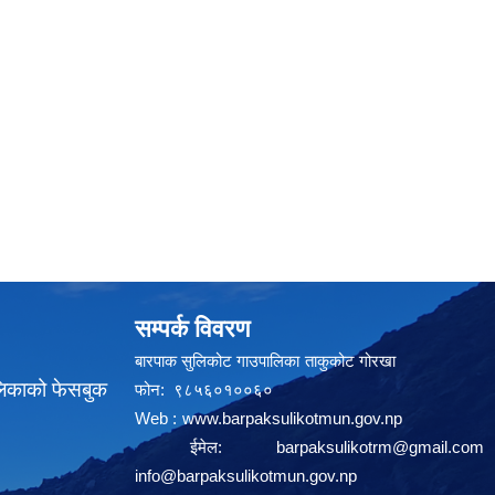
सम्पर्क विवरण
बारपाक सुलिकोट गाउपालिका ताकुकोट गोरखा
लिकाको फेसबुक
फोन: ९८५६०१००६०
Web :
www.barpaksulikotmun.gov.np
ईमेल:
barpaksulikotrm@gmail.com
info@barpaksulikotmun.gov.np