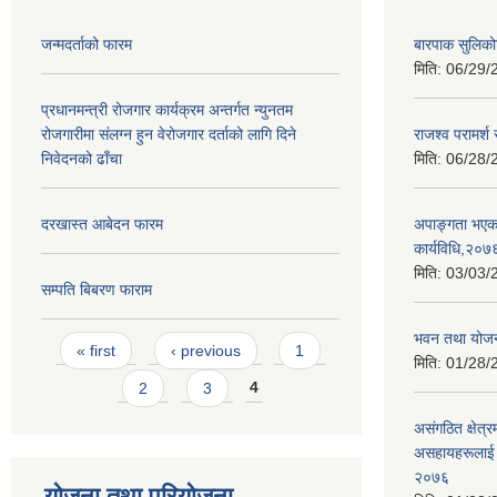
जन्मदर्ताको फारम
बारपाक सुलिकोट
मिति:
06/29/
प्रधानमन्त्री रोजगार कार्यक्रम अन्तर्गत न्युनतम
रोजगारीमा संलग्न हुन वेरोजगार दर्ताको लागि दिने
राजश्व परामर्श
निवेदनको ढाँचा
मिति:
06/28/
दरखास्त आबेदन फारम
अपाङ्गता भएका
कार्यविधि,२०७
मिति:
03/03/
सम्पति बिबरण फाराम
भवन तथा योजन
Pages
« first
‹ previous
1
मिति:
01/28/
2
3
4
असंगठित क्षेत्र
असहायहरूलाई उ
२०७६
योजना तथा परियोजना