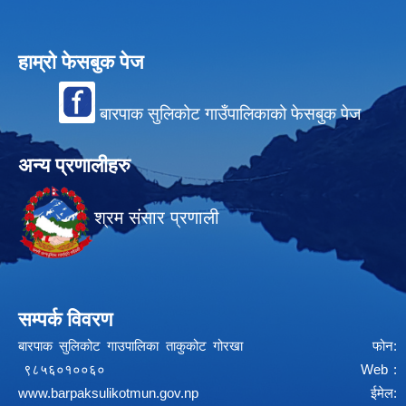
हाम्रो फेसबुक पेज
बारपाक सुलिकोट गाउँपालिकाको फेसबुक पेज
अन्य प्रणालीहरु
श्रम संसार प्रणाली
सम्पर्क विवरण
बारपाक सुलिकोट गाउपालिका ताकुकोट गोरखा फोन:
९८५६०१००६० Web :
www.barpaksulikotmun.gov.np
ईमेल: