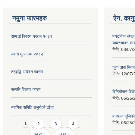
नमुना फारमहरु
ऐन, कानु
सम्पत्ती विवरण फाराम २०८२
पर्यटकिय स्थल
व्यवस्थापन कार
मिति:
08/07/
का स मू फाराम २०८२
जुवा तास निय
तहवृद्धि आवेदन फाराम
मिति:
12/07/
सम्पति विवरण फारम
विनियोजन विध
मिति:
06/26/
न्यायिक समिति उजुरीको ढाँचा
बारपाक सुलिको
Pages
मिति:
06/25/
1
2
3
4
next ›
last »