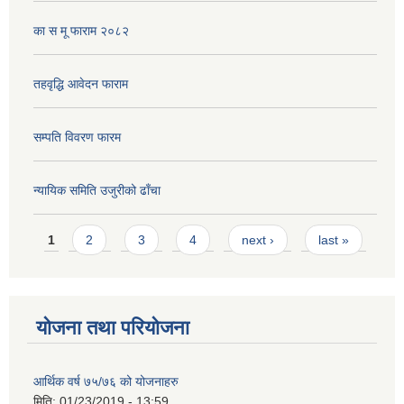
का स मू फाराम २०८२
तहवृद्धि आवेदन फाराम
सम्पति विवरण फारम
न्यायिक समिति उजुरीको ढाँचा
Pages
1
2
3
4
next ›
last »
योजना तथा परियोजना
आर्थिक वर्ष ७५/७६ को योजनाहरु
मिति:
01/23/2019 - 13:59