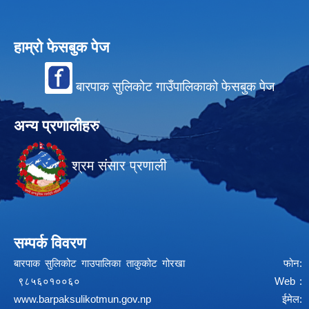
हाम्रो फेसबुक पेज
बारपाक सुलिकोट गाउँपालिकाको फेसबुक पेज
अन्य प्रणालीहरु
श्रम संसार प्रणाली
सम्पर्क विवरण
बारपाक सुलिकोट गाउपालिका ताकुकोट गोरखा फोन:
९८५६०१००६० Web :
www.barpaksulikotmun.gov.np
ईमेल: