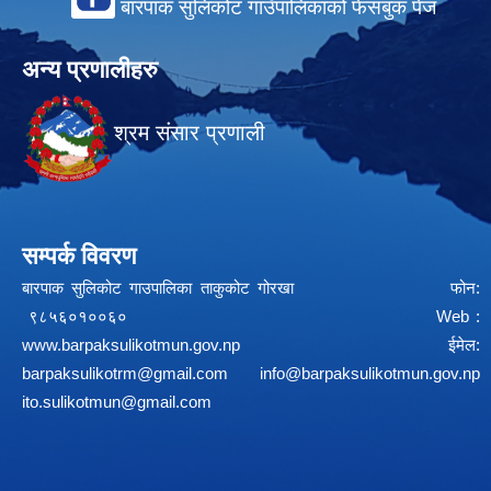
बारपाक सुलिकोट गाउँपालिकाको फेसबुक पेज
अन्य प्रणालीहरु
श्रम संसार प्रणाली
सम्पर्क विवरण
बारपाक सुलिकोट गाउपालिका ताकुकोट गोरखा फोन:
९८५६०१००६० Web :
www.barpaksulikotmun.gov.np
ईमेल:
barpaksulikotrm@gmail.com
info@barpaksulikotmun.gov.np
ito.sulikotmun@gmail.com