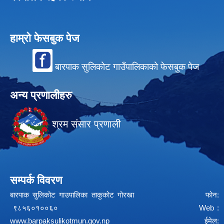
हाम्रो फेसबुक पेज
बारपाक सुलिकोट गाउँपालिकाको फेसबुक पेज
अन्य प्रणालीहरु
श्रम संसार प्रणाली
सम्पर्क विवरण
बारपाक सुलिकोट गाउपालिका ताकुकोट गोरखा फोन:
९८५६०१००६० Web :
www.barpaksulikotmun.gov.np
ईमेल: