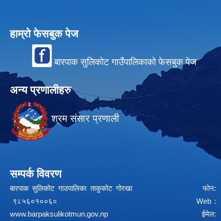
हाम्रो फेसबुक पेज
बारपाक सुलिकोट गाउँपालिकाको फेसबुक पेज
अन्य प्रणालीहरु
श्रम संसार प्रणाली
सम्पर्क विवरण
बारपाक सुलिकोट गाउपालिका ताकुकोट गोरखा फोन:
९८५६०१००६० Web :
www.barpaksulikotmun.gov.np
ईमेल: