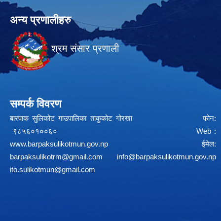
अन्य प्रणालीहरु
श्रम संसार प्रणाली
सम्पर्क विवरण
बारपाक सुलिकोट गाउपालिका ताकुकोट गोरखा फोन:
९८५६०१००६० Web :
www.barpaksulikotmun.gov.np
ईमेल:
barpaksulikotrm@gmail.com
info@barpaksulikotmun.gov.np
ito.sulikotmun@gmail.com