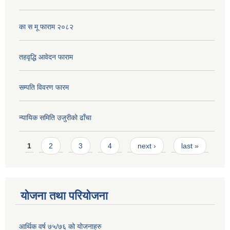
का स मू फाराम २०८२
तहवृद्धि आवेदन फाराम
सम्पति विवरण फारम
न्यायिक समिति उजुरीको ढाँचा
Pages
1
2
3
4
next ›
last »
योजना तथा परियोजना
आर्थिक वर्ष ७५/७६ को योजनाहरु