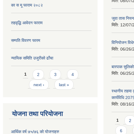
मिति:
08/07/
का स मू फाराम २०८२
जुवा तास निय
तहवृद्धि आवेदन फाराम
मिति:
12/07/
सम्पति विवरण फारम
विनियोजन विध
मिति:
06/26/
न्यायिक समिति उजुरीको ढाँचा
बारपाक सुलिको
Pages
मिति:
06/25/
1
2
3
4
next ›
last »
स्थानीय तहमा 
कार्यविधि 207
मिति:
08/16/
योजना तथा परियोजना
Pages
1
2
6
आर्थिक वर्ष ७५/७६ को योजनाहरु