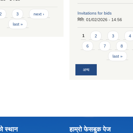
Invitations for bids
2
3
next ›
मिति:
01/02/2026 - 14:56
last »
Pages
1
2
3
4
6
7
8
last »
अन्य
को स्थान
हाम्रो फेसबुक पेज