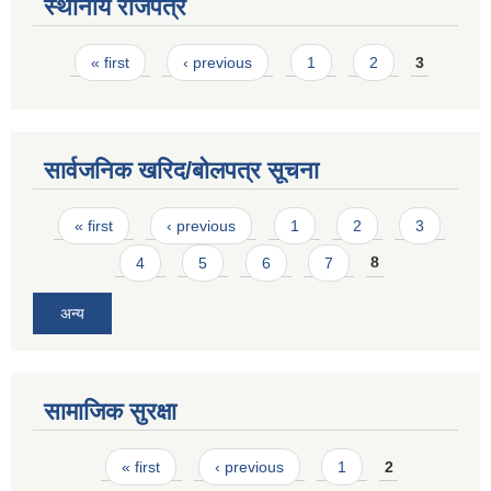
स्थानीय राजपत्र
Pages
« first
‹ previous
1
2
3
सार्वजनिक खरिद/बोलपत्र सूचना
Pages
« first
‹ previous
1
2
3
4
5
6
7
8
अन्य
सामाजिक सुरक्षा
Pages
« first
‹ previous
1
2