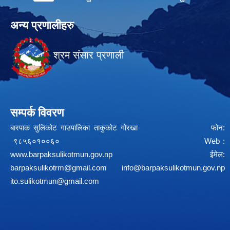
अन्य प्रणालीहरु
श्रम संसार प्रणाली
सम्पर्क विवरण
बारपाक सुलिकोट गाउपालिका ताकुकोट गोरखा फोन:
९८५६०१००६० Web :
www.barpaksulikotmun.gov.np
ईमेल:
barpaksulikotrm@gmail.com
info@barpaksulikotmun.gov.np
ito.sulikotmun@gmail.com