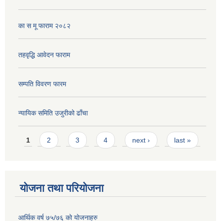
का स मू फाराम २०८२
तहवृद्धि आवेदन फाराम
सम्पति विवरण फारम
न्यायिक समिति उजुरीको ढाँचा
Pages
1
2
3
4
next ›
last »
योजना तथा परियोजना
आर्थिक वर्ष ७५/७६ को योजनाहरु