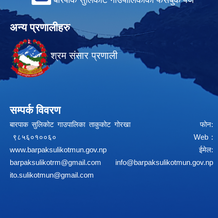
अन्य प्रणालीहरु
श्रम संसार प्रणाली
सम्पर्क विवरण
बारपाक सुलिकोट गाउपालिका ताकुकोट गोरखा फोन:
९८५६०१००६० Web :
www.barpaksulikotmun.gov.np
ईमेल:
barpaksulikotrm@gmail.com
info@barpaksulikotmun.gov.np
ito.sulikotmun@gmail.com