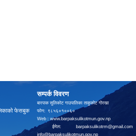
सम्पर्क विवरण
बारपाक सुलिकोट गाउपालिका ताकुकोट गोरखा
लिकाको फेसबुक
फोन: ९८५६०१००६०
Web :
www.barpaksulikotmun.gov.np
ईमेल:
barpaksulikotrm@gmail.com
info@barpaksulikotmun.gov.np