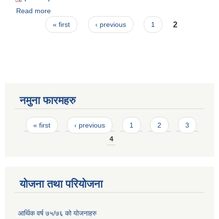
Read more
about आ.व २०७९|०८० पौषको आय व्यय विवरण
Pages
2
« first
‹ previous
1
नमुना फारमहरु
Pages
« first
‹ previous
1
2
3
4
योजना तथा परियोजना
आर्थिक वर्ष ७५/७६ को योजनाहरु